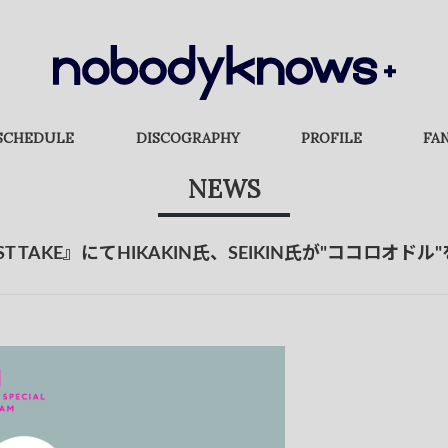
SCHEDULE
DISCOGRAPHY
PROFILE
FA
NEWS
 FIRST TAKE』にてHIKAKIN氏、SEIKIN氏が"ココロオド