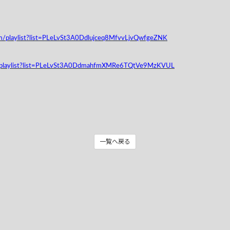
om/playlist?list=PLeLvSt3A0Ddlujceq8MfvvLjvQwfgeZNK
m/playlist?list=PLeLvSt3A0DdmahfmXMRe6TQtVe9MzKVUL
一覧へ戻る