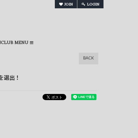
JOIN
LOGIN
NCLUB MENU
BACK
ル"を選出！