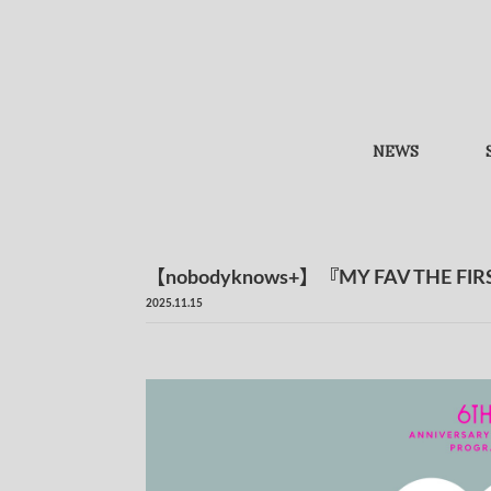
NEWS
【nobodyknows+】『MY FAV THE
2025.11.15