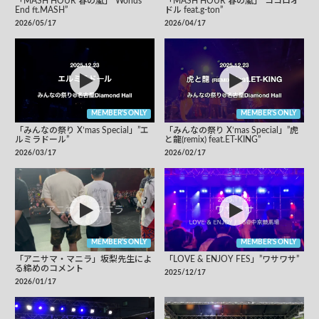
「MASH HOUR 春の嵐」”Worlds
「MASH HOUR 春の嵐」”ココロオ
End ft.MASH”
ドル feat.g-ton”
2026/05/17
2026/04/17
MEMBER'S ONLY
MEMBER'S ONLY
「みんなの祭り X’mas Special」”エ
「みんなの祭り X’mas Special」”虎
ルミラドール”
と龍(remix) feat.ET-KING”
2026/03/17
2026/02/17
MEMBER'S ONLY
MEMBER'S ONLY
「アニサマ・マニラ」坂梨先生によ
「LOVE & ENJOY FES」”ワサワサ”
る締めのコメント
2025/12/17
2026/01/17