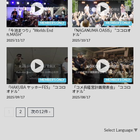
MEMBER'S ONLY
MEMBER'S ONLY
「今池まつり」”Worlds End
「NAGANUMA OASIS」 ”ココロオ
ft.MASH”
ドル”
2025/11/17
2025/10/17
MEMBER'S ONLY
MEMBER'S ONLY
「HAKUBA ヤッホーFES」 ”ココロ
「コメ兵経営計画発表会」 ”ココロ
オドル”
オドル”
2025/09/17
2025/08/17
1
2
次の12件 ›
Select Language
▼