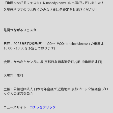
『亀岡つながるフェスタ』にnobodyknows+の出演が決定しました！
入場無料ですのでお近くのみなさまは是非足をお運びください！
亀岡つながるフェスタ
日程：2025年5月25日(日) 11:00〜19:00 (※nobodyknows+の出演は
18:00〜18:30を予定しております)
会場：かめきたサンガ広場 (京都府亀岡市追分町谷筋 JR亀岡駅北口)
入場料：無料
主催：公益社団法人 日本青年会議所 近畿地区 京都ブロック協議会 ブロ
ック大会運営委員会
ニュースサイト：
コチラをクリック