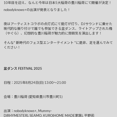
10年目を迎え、なんと今年は日本5大稲荷の豊川稲荷にて開催が決定！
nobodyknows+の出演が発表となりました！
夜はアーティストコラボの点灯式にて提灯が灯り、DJサウンドに乗せた
現代的な振り付けで誰でも参加できる盆ダンス、ライトアップされた櫓
（やぐら）、幻想的な豊川稲荷が魅力的に雰囲気を演出します！
そんな" 新時代のフェス型エンターテイメント "に是非、足を運んでみて
ください！
盆ダンス FESTIVAL 2025
日程：2025年8月24日(日) 13:00〜21:00
会場：豊川稲荷 (愛知県豊川市豊川町1)
出演：nobodyknows+, Mummy-
D(RHYMESTER), SEAMO, KURO(HOME MADE家族), 平野莉